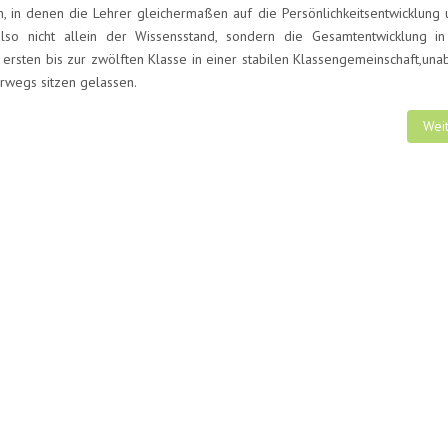
n, in denen die Lehrer gleichermaßen auf die Persönlichkeitsentwicklung 
 also nicht allein der Wissensstand, sondern die Gesamtentwicklung i
ersten bis zur zwölften Klasse in einer stabilen Klassengemeinschaft,una
rwegs sitzen gelassen.
en überhaupt eine Rolle?
Näch
Wei