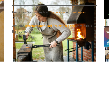
Besuchen Sie uns auch auf
facebook
und
instagram
!
Aktuelle
Informationen und Trainingszeiten
vom Zirkus
Bambolino.