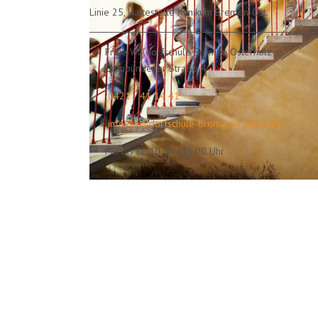
Linie 25, Haltestelle Klinikum Bremen-Ost.
Freie Waldorfschule Bremen Osterholz
Graubündener Straße 4
0421 / 41 14 41
info@waldorfschule-bremen-osterholz.d
Mo bis Fr: 10.00 - 13.00 Uhr