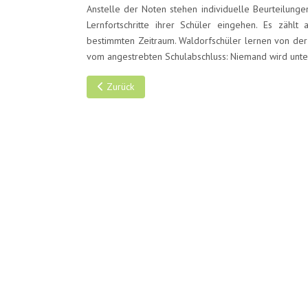
Anstelle der Noten stehen individuelle Beurteilunge
Lernfortschritte ihrer Schüler eingehen. Es zählt
bestimmten Zeitraum. Waldorfschüler lernen von der 
vom angestrebten Schulabschluss: Niemand wird unte
Vorheriger Beitrag: Spielen die Naturwissenschaft
Zurück