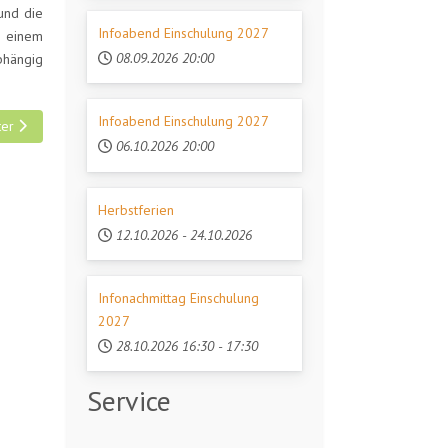
und die
Infoabend Einschulung 2027
n einem
08.09.2026
20:00
bhängig
Infoabend Einschulung 2027
ster Beitrag: Stimmt es, dass Waldorfschulen immer sehr große Klassen 
ter
06.10.2026
20:00
Herbstferien
12.10.2026
-
24.10.2026
Infonachmittag Einschulung
2027
28.10.2026
16:30
-
17:30
Service