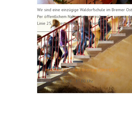
Wir sind eine einzügige Waldorfschule im Bremer Ost
Per öffentlichem Nahverkehr erreichen Sie uns mit de
Linie 25, Haltestelle Klinikum Bremen-Ost.
Freie Waldorfschule Bremen Osterholz
Graubündener Straße 4
0421 / 41 14 41
info@waldorfschule-bremen-osterholz.d
Mo bis Fr: 10.00 - 13.00 Uhr