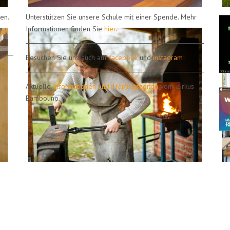
en.
Unterstützen Sie unsere Schule mit einer Spende. Mehr
r
Informationen finden Sie
hier
.
Besuchen Sie uns auch auf
facebook
und
instagram
!
Aktuelle
Informationen und Trainingszeiten
vom Zirkus
Bambolino.