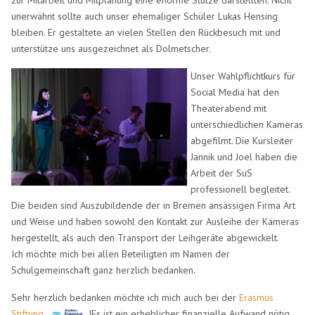
zur Mitarbeit und Mitplanung eine enorme Stütze darstellten. Nicht
unerwähnt sollte auch unser ehemaliger Schüler Lukas Hensing
bleiben. Er gestaltete an vielen Stellen den Rückbesuch mit und
unterstütze uns ausgezeichnet als Dolmetscher.
Unser Wahlpflichtkurs für
Social Media hat den
Theaterabend mit
unterschiedlichen Kameras
abgefilmt. Die Kursleiter
Jannik und Joel haben die
Arbeit der SuS
professionell begleitet.
Die beiden sind Auszubildende der in Bremen ansässigen Firma Art
und Weise und haben sowohl den Kontakt zur Ausleihe der Kameras
hergestellt, als auch den Transport der Leihgeräte abgewickelt.
Ich möchte mich bei allen Beteiligten im Namen der
Schulgemeinschaft ganz herzlich bedanken.
Sehr herzlich bedanken möchte ich mich auch bei der
Erasmus
Stiftung
!Es ist ein erheblicher finanzielle Aufwand nötig,