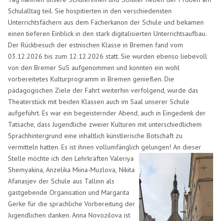
Schulalltag teil. Sie hospitierten in den verschiedensten
Unterrichtsfächern aus dem Fächerkanon der Schule und bekamen
einen
tieferen Einblick in den stark digitalisierten Unterrichtsaufbau.
Der Rückbesuch der estnischen Klasse in Bremen fand vom
03.12.2026 bis zum 12.12.2026 statt. Sie wurden ebenso liebevoll
von den Bremer SuS
aufgenommen und konnten ein wohl
vorbereitetes Kulturprogramm in Bremen genießen. Die
pädagogischen Ziele der Fahrt weiterhin verfolgend, wurde das
Theaterstück mit beiden Klassen auch im Saal unserer Schule
aufgeführt. Es war ein begeisternder Abend, auch in Eingedenk der
Tatsache, dass Jugendliche zweier Kulturen mit unterschiedlichem
Sprachhintergrund eine inhaltlich künstlerische Botschaft zu
vermitteln hatten. Es ist ihnen vollumfänglich gelungen! An dieser
Stelle möchte ich
den Lehrkräften Valeriya
Shemyakina, Anzelika Miina-Muzlova,
Nikita
Afanasjev
der Schule aus Tallinn als
gastgebende Organisation
und Margarita
Gerke für die sprachliche Vorbereitung der
Jugendlichen danken. Anna Novozilova ist