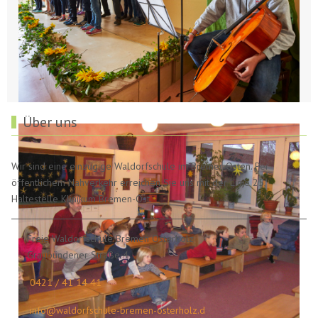
Über uns
Wir sind eine einzügige Waldorfschule im Bremer Osten. Per
öffentlichem Nahverkehr erreichen Sie uns mit der Linie 25,
Haltestelle Klinikum Bremen-Ost.
Freie Waldorfschule Bremen Osterholz
Graubündener Straße 4
0421 / 41 14 41
info@waldorfschule-bremen-osterholz.d