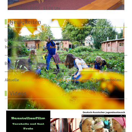
Mo bis Fr: 10.00 - 13.00 Uhr
Neuigkeiten
Unterstützen Sie unsere Schule mit einer Spende. Mehr
Informationen finden Sie
hier
.
Besuchen Sie uns auch auf
facebook
und
instagram
!
Aktuelle
Informationen und Trainingszeiten
vom Zirkus Bambolino.
Videos