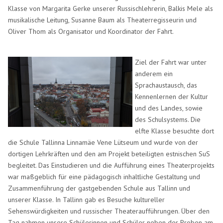
Klasse von Margarita Gerke unserer Russischlehrerin, Balkis Mele als
musikalische Leitung, Susanne Baum als Theaterregisseurin und
Oliver Thom als Organisator und Koordinator der Fahrt.
Ziel der Fahrt war unter
anderem ein
Sprachaustausch, das
Kennenlernen der Kultur
und des
Landes, sowie
des Schulsystems. Die
elfte Klasse besuchte dort
die Schule Tallinna Linnamäe
Vene Lütseum
und wurde von der
dortigen Lehrkräften und den am Projekt beteiligten
estnischen SuS
begleitet. Das Einstudieren und die Aufführung eines Theaterprojekts
war maßgeblich für eine pädagogisch inhaltliche Gestaltung und
Zusammenführung der gastgebenden Schule aus Tallinn und
unserer Klasse. In Tallinn gab es Besuche kultureller
Sehenswürdigkeiten und russischer
Theateraufführungen. Über den
Tag nahmen unsere Schülerinnen und Schüler neben der Proben
am