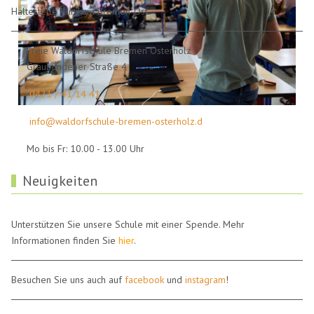
Haltestelle Klinikum Bremen-Ost.
Freie Waldorfschule Bremen Osterholz
Graubündener Straße 4
0421 / 41 14 41
info@waldorfschule-bremen-osterholz.d
Mo bis Fr: 10.00 - 13.00 Uhr
Neuigkeiten
Unterstützen Sie unsere Schule mit einer Spende. Mehr
Informationen finden Sie
hier
.
Besuchen Sie uns auch auf
facebook
und
instagram
!