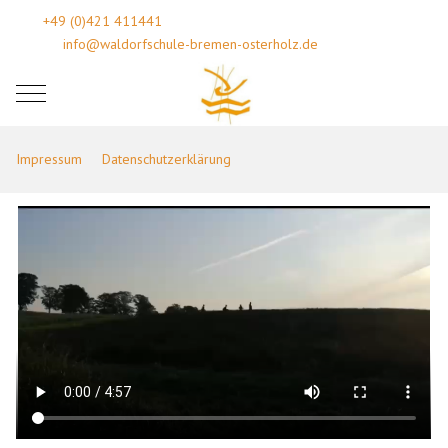
+49 (0)421 411441
info@waldorfschule-bremen-osterholz.de
Mobile Menu Toggle
Impressum
Datenschutzerklärung