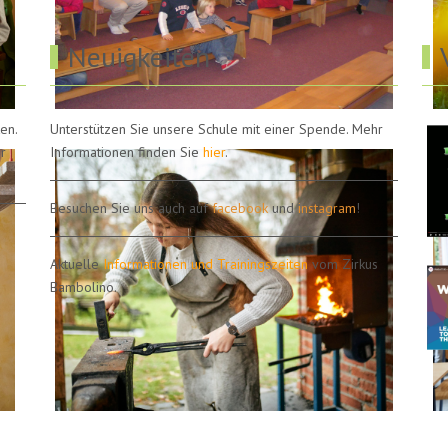
Neuigkeiten
en.
Unterstützen Sie unsere Schule mit einer Spende. Mehr
r
Informationen finden Sie
hier
.
Besuchen Sie uns auch auf
facebook
und
instagram
!
Aktuelle
Informationen und Trainingszeiten
vom Zirkus
Bambolino.