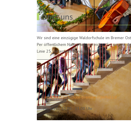
Über uns
Wir sind eine einzügige Waldorfschule im Bremer Ost
Per öffentlichem Nahverkehr erreichen Sie uns mit de
Linie 25, Haltestelle Klinikum Bremen-Ost.
Freie Waldorfschule Bremen Osterholz
Graubündener Straße 4
0421 / 41 14 41
info@waldorfschule-bremen-osterholz.d
Mo bis Fr: 10.00 - 13.00 Uhr