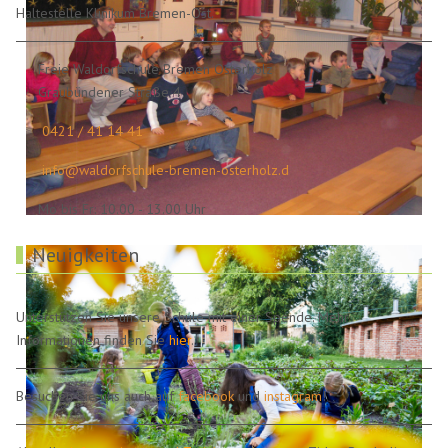
Haltestelle Klinikum Bremen-Ost.
Freie Waldorfschule Bremen Osterholz
Graubündener Straße 4
0421 / 41 14 41
info@waldorfschule-bremen-osterholz.d
Mo bis Fr: 10.00 - 13.00 Uhr
Neuigkeiten
Unterstützen Sie unsere Schule mit einer Spende. Mehr
Informationen finden Sie
hier
.
Besuchen Sie uns auch auf
facebook
und
instagram
!