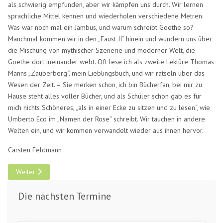
als schwierig empfunden, aber wir kämpfen uns durch. Wir lernen
sprachliche Mittel kennen und wiederholen verschiedene Metren.
Was war noch mal ein Jambus, und warum schreibt Goethe so?
Manchmal kommen wir in den „Faust II“ hinein und wundern uns über
die Mischung von mythischer Szenerie und moderner Welt, die
Goethe dort ineinander webt. Oft lese ich als zweite Lektüre Thomas
Manns „Zauberberg“, mein Lieblingsbuch, und wir rätseln über das
Wesen der Zeit. – Sie merken schon, ich bin Bücherfan, bei mir zu
Hause steht alles voller Bücher, und als Schüler schon gab es für
mich nichts Schöneres, „als in einer Ecke zu sitzen und zu lesen“, wie
Umberto Eco im „Namen der Rose“ schreibt. Wir tauchen in andere
Welten ein, und wir kommen verwandelt wieder aus ihnen hervor.
Carsten Feldmann
Nächster Beitrag: Eurythmie
Weiter
Die nächsten Termine