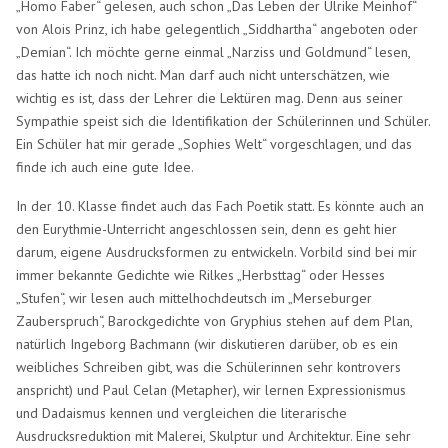
„Homo Faber“ gelesen, auch schon „Das Leben der Ulrike Meinhof“
von Alois Prinz, ich habe gelegentlich „Siddhartha“ angeboten oder
„Demian“. Ich möchte gerne einmal „Narziss und Goldmund“ lesen,
das hatte ich noch nicht. Man darf auch nicht unterschätzen, wie
wichtig es ist, dass der Lehrer die Lektüren mag. Denn aus seiner
Sympathie speist sich die Identifikation der Schülerinnen und Schüler.
Ein Schüler hat mir gerade „Sophies Welt“ vorgeschlagen, und das
finde ich auch eine gute Idee.
In der 10. Klasse findet auch das Fach Poetik statt. Es könnte auch an
den Eurythmie-Unterricht angeschlossen sein, denn es geht hier
darum, eigene Ausdrucksformen zu entwickeln. Vorbild sind bei mir
immer bekannte Gedichte wie Rilkes „Herbsttag“ oder Hesses
„Stufen“, wir lesen auch mittelhochdeutsch im „Merseburger
Zauberspruch“, Barockgedichte von Gryphius stehen auf dem Plan,
natürlich Ingeborg Bachmann (wir diskutieren darüber, ob es ein
weibliches Schreiben gibt, was die Schülerinnen sehr kontrovers
anspricht) und Paul Celan (Metapher), wir lernen Expressionismus
und Dadaismus kennen und vergleichen die literarische
Ausdrucksreduktion mit Malerei, Skulptur und Architektur. Eine sehr