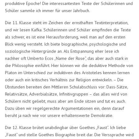
produktive Epoche! Die interessantesten Texte der Schülerinnen und
Schüler sammle ich immer für unser Jahrbuch.
Die 11. Klasse steht im Zeichen der ernsthaften Textinterpretation,
und wir lesen Kafka. Schülerinnen und Schüler empfinden die Texte
als schwer, es ist eine Herausforderung, weil man auf den ersten
Blick wenig versteht. Ich biete biographische, psychologische und
soziologische Hintergründe an. Als Entspannung eher lese ich
nachher oft Umberto Ecos „Name der Rose“, das aber auch stark in
die Philosophie einführt. Hier können wir die deduktive Methode von
Platon im Unterschied zur induktiven des Aristoteles kennen lernen
oder auch ein kritisches Verhältnis zur Religion entwickeln. – Die
Übstunden bereiten den Mittleren Schulabschluss vor: Dass-Sätze,
Relativsätze, Adverbialsätze, Infinitivgruppen – das alles wird von
Schülern nicht geliebt, muss aber am Ende sitzen und tut es auch.
Dazu üben wir regelgerechte Argumentationen ein, denn darauf
beruht ja nach wie vor unsere erhaltenswerte Demokratie.
Die 12. Klasse brütet unabdingbar über Goethes „Faust“. Ich liebe
„Faust“ und stelle Goethes Biographie breit dar. Die Verssprache wird