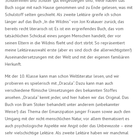
Schülerinnen und Schüler gut eingestiegen sind; viele haben das
Buch sogar mit nach Hause genommen und zu Ende gelesen, was mit
Schulstoff selten geschieht. Als zweite Lektüre greife ich schon
länger auf das Buch „In die Wildnis“ von Jon Krakauer zurück, das
bereits recht literarisch ist. Es ist ein ergreifendes Buch, das vom
tatsächlichen Schicksal eines jungen Menschen handelt, der vor
seinen Eltern in die Wildnis flieht und dort stirbt. So repräsentiert
meine Lektüreauswahl erste (aber es sind doch die allerwichtigsten!)
Auseinandersetzungen mit der Welt und mit der eigenen familiären
Herkunft.
Mit der 10. Klasse kann man schon Weltliteratur lesen, und wir
probieren es spielerisch mit „Dracula“. Dazu kann man auch
verschiedene filmische Umsetzungen des bekannten Stoffes
ansehen. „Dracula“ kennt jeder, und hier haben wir das Original. Das
Buch von Bram Stoker behandelt unter anderem (unbekannter
Weise!) das Thema der Emanzipation junger Frauen sowie auch den
Umgang mit der nicht-menschlichen Natur, vor allem thematisiert es
auch psychologische Aspekte wie Angst oder das Unbewusste – eine
sehr vielschichtige Lektüre. Als zweite Lektüre haben wir manchmal