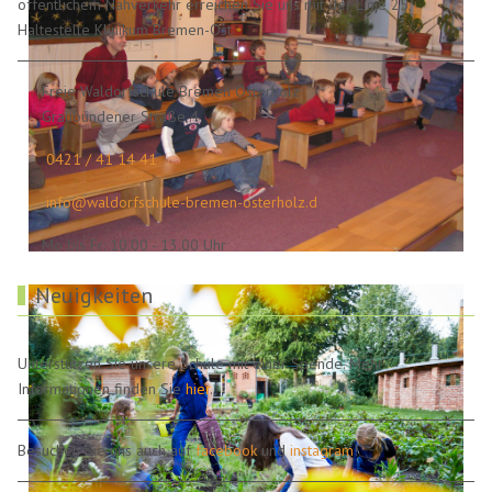
öffentlichem Nahverkehr erreichen Sie uns mit der Linie 25,
Haltestelle Klinikum Bremen-Ost.
Freie Waldorfschule Bremen Osterholz
Graubündener Straße 4
0421 / 41 14 41
info@waldorfschule-bremen-osterholz.d
Mo bis Fr: 10.00 - 13.00 Uhr
Neuigkeiten
Unterstützen Sie unsere Schule mit einer Spende. Mehr
Informationen finden Sie
hier
.
Besuchen Sie uns auch auf
facebook
und
instagram
!