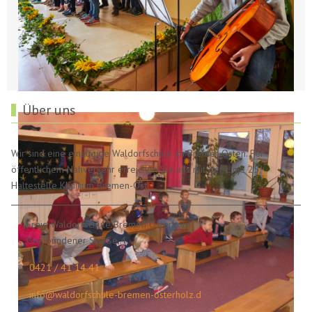
Über uns
Wir sind eine einzügige Waldorfschule im Bremer Osten. Per
öffentlichem Nahverkehr erreichen Sie uns mit der Linie 25,
Haltestelle Klinikum Bremen-Ost.
Freie Waldorfschule Bremen Osterholz
Graubündener Straße 4
0421 / 41 14 41
info@waldorfschule-bremen-osterholz.d