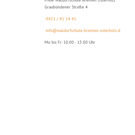
Freie Waldorfschule Bremen Osterholz
Graubündener Straße 4
0421 / 41 14 41
info@waldorfschule-bremen-osterholz.d
Mo bis Fr: 10.00 - 13.00 Uhr