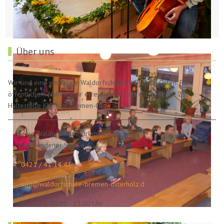
Über uns
Wir sind eine einzügige Waldorfschule im Bremer Osten. Per
öffentlichem Nahverkehr erreichen Sie uns mit der Linie 25,
Haltestelle Klinikum Bremen-Ost.
Freie Waldorfschule Bremen Osterholz
Graubündener Straße 4
0421 / 41 14 41
info@waldorfschule-bremen-osterholz.d
Mo bis Fr: 10.00 - 13.00 Uhr