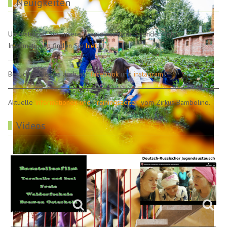
Neuigkeiten
Unterstützen Sie unsere Schule mit einer Spende. Mehr
Informationen finden Sie
hier
.
Besuchen Sie uns auch auf
facebook
und
instagram
!
Aktuelle
Informationen und Trainingszeiten
vom Zirkus Bambolino.
Videos