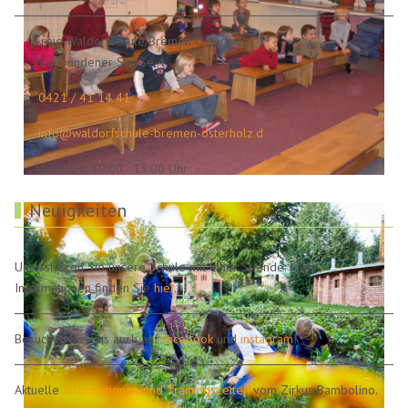
Freie Waldorfschule Bremen Osterholz
Graubündener Straße 4
0421 / 41 14 41
info@waldorfschule-bremen-osterholz.d
Mo bis Fr: 10.00 - 13.00 Uhr
Neuigkeiten
Unterstützen Sie unsere Schule mit einer Spende. Mehr
Informationen finden Sie
hier
.
Besuchen Sie uns auch auf
facebook
und
instagram
!
Aktuelle
Informationen und Trainingszeiten
vom Zirkus Bambolino.