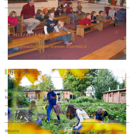
Freie Waldorfschule Bremen Osterholz
Graubündener Straße 4
0421 / 41 14 41
info@waldorfschule-bremen-osterholz.d
Mo bis Fr: 10.00 - 13.00 Uhr
Neuigkeiten
Unterstützen Sie unsere Schule mit einer Spende. Mehr
Informationen finden Sie
hier
.
Besuchen Sie uns auch auf
facebook
und
instagram
!
Aktuelle
Informationen und Trainingszeiten
vom Zirkus Bambolino.