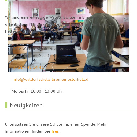
Wir sind eine einzügige Waldorfschule im Bremer Osten. Per
öffentlichem Nahverkehr erreichen Sie uns mit der Linie 25,
Haltestelle Klinikum Bremen-Ost.
Freie Waldorfschule Bremen Osterholz
Graubündener Straße 4
0421 / 41 14 41
info@waldorfschule-bremen-osterholz.d
Mo bis Fr: 10.00 - 13.00 Uhr
Neuigkeiten
Unterstützen Sie unsere Schule mit einer Spende. Mehr
Informationen finden Sie
hier
.