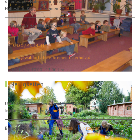
öffentlichem Nahverkehr erreichen Sie uns mit der Linie 25,
Haltestelle Klinikum Bremen-Ost.
Freie Waldorfschule Bremen Osterholz
Graubündener Straße 4
0421 / 41 14 41
info@waldorfschule-bremen-osterholz.d
Mo bis Fr: 10.00 - 13.00 Uhr
Neuigkeiten
Unterstützen Sie unsere Schule mit einer Spende. Mehr
Informationen finden Sie
hier
.
Besuchen Sie uns auch auf
facebook
und
instagram
!